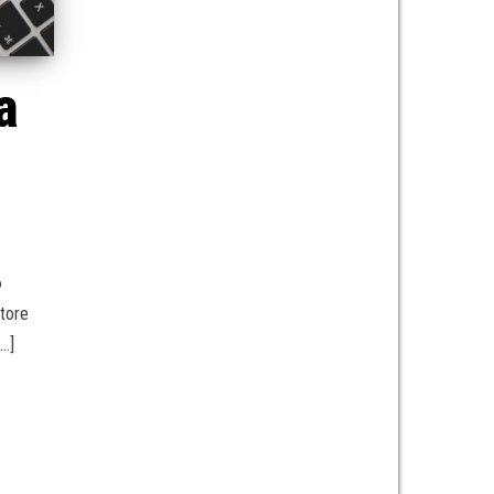
a
6
atore
[…]