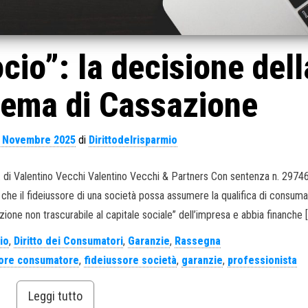
cio”: la decisione dell
rema di Cassazione
 Novembre 2025
di
Dirittodelrisparmio
6. di Valentino Vecchi Valentino Vecchi & Partners Con sentenza n. 2974
 che il fideiussore di una società possa assumere la qualifica di consum
ione non trascurabile al capitale sociale” dell’impresa e abbia finanche 
io
,
Diritto dei Consumatori
,
Garanzie
,
Rassegna
sore consumatore
,
fideiussore società
,
garanzie
,
professionista
Leggi tutto