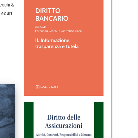
Vecchi &
ex art.