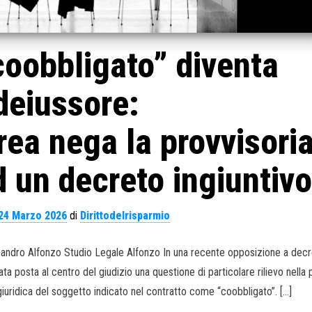
coobbligato” diventa
ideiussore:
vrea nega la provvisori
 un decreto ingiuntivo
24 Marzo 2026
di
Dirittodelrisparmio
essandro Alfonzo Studio Legale Alfonzo In una recente opposizione a dec
ata posta al centro del giudizio una questione di particolare rilievo nella 
 giuridica del soggetto indicato nel contratto come “coobbligato”. […]