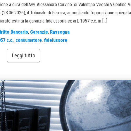
zione a cura dell’Avv. Alessandro Corvino. di Valentino Vecchi Valentino 
23.06.2026), il Tribunale di Ferrara, accogliendo l’opposizione spiegata 
iarato estinta la garanzia fideiussoria ex art. 1957 c.c. in […]
iritto Bancario
,
Garanzie
,
Rassegna
957 c.c.
,
consumatore
,
fideiussore
Leggi tutto