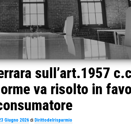
errara sull’art.1957 c.c
norme va risolto in fav
 consumatore
23 Giugno 2026
di
Dirittodelrisparmio