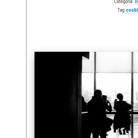
Categoria:
D
Tag
coobl