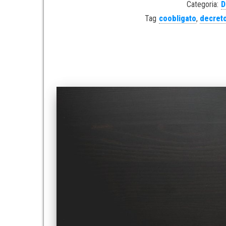
Categoria:
D
Tag
coobligato
,
decreto