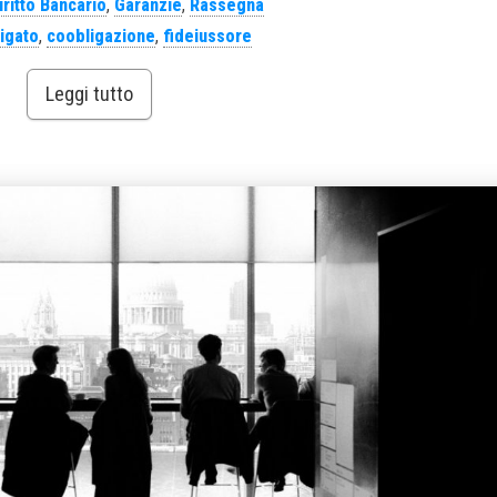
iritto Bancario
,
Garanzie
,
Rassegna
igato
,
coobligazione
,
fideiussore
Leggi tutto