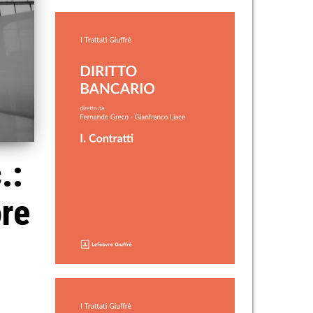
.:
ore