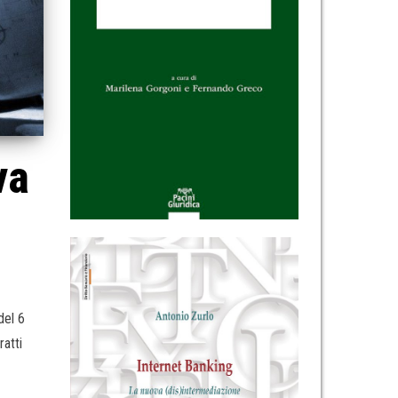
va
del 6
ratti