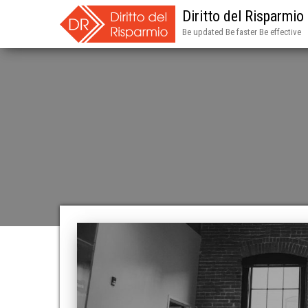
Diritto del Risparmio
Be updated Be faster Be effective