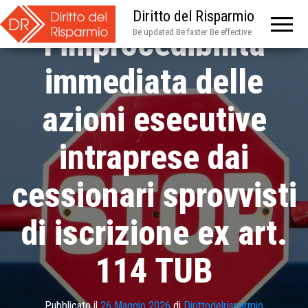
ribadisce
Diritto del Risparmio
l’improcedibilità
Be updated Be faster Be effective
immediata delle
azioni esecutive
intraprese dai
cessionari sprovvisti
di iscrizione ex art.
114 TUB
Pubblicato il
26 Maggio 2026
di
Dirittodelrisparmio