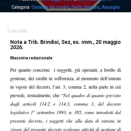
Categoria:
Cessione del credito
,
Diritto Bancario
,
Rassegna
Tag
art. 114 TUB
,
azioni esecutive
,
cessionario
,
cessione credito
,
crediti deteriorati
,
decreto legislativo n. 116 del 2024
,
direttiva
5
min read
2167/2021/UE
,
effettività diritto comunitario
,
improcedibilità
immediata
Nota a Trib. Brindisi, Sez, es. imm., 20 maggio
2026.
Massima redazionale
Per quanto concerne i soggetti, già operanti, a livello di
gestione, dei crediti in sofferenza, al momento dell’entrata
in vigore del decreto, l’art. 3, comma 2, nella parte in cui
prevede, testualmente, che “
Nel quadro di quanto previsto
dagli articoli 114.2 e 114.
3, comma 1, del decreto
legislativo 1° settembre 1993, n. 385
, come introdotti dal
presente decreto, i soggetti che alla data di entrata in
vigore del presente decreto svolgono attività di gestione di