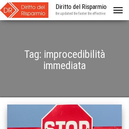
Diritto del Risparmio
Be updated Be faster Be effective
Tag:
improcedibilità
immediata