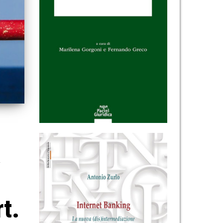
a
rt.