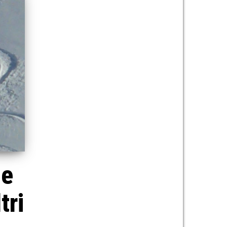
le
tri