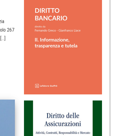
zia
colo 267
[…]