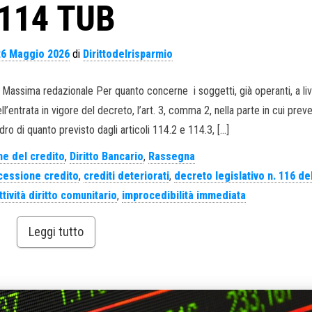
114 TUB
26 Maggio 2026
di
Dirittodelrisparmio
. Massima redazionale Per quanto concerne i soggetti, già operanti, a liv
l’entrata in vigore del decreto, l’art. 3, comma 2, nella parte in cui prev
ro di quanto previsto dagli articoli 114.2 e 114.3, […]
e del credito
,
Diritto Bancario
,
Rassegna
cessione credito
,
crediti deteriorati
,
decreto legislativo n. 116 de
tività diritto comunitario
,
improcedibilità immediata
Leggi tutto