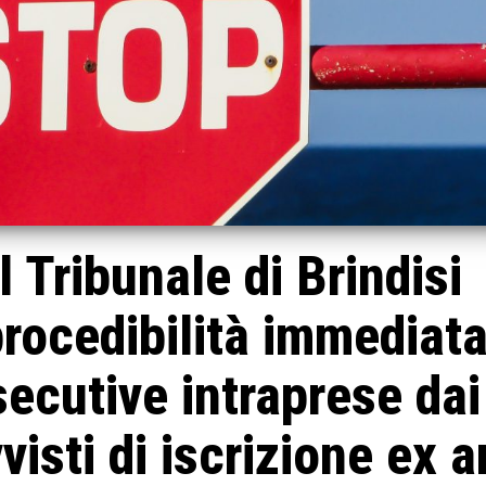
l Tribunale di Brindisi
procedibilità immediat
secutive intraprese dai
isti di iscrizione ex a