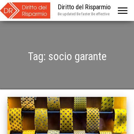
Diritto del Risparmio
Be updated Be faster Be effective
Tag:
socio garante