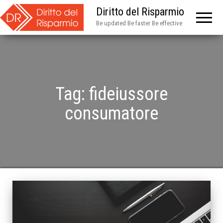
Diritto del Risparmio
Be updated Be faster Be effective
Tag:
fideiussore
consumatore