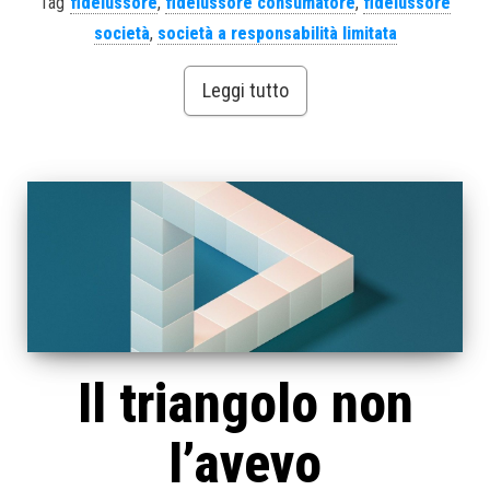
Tag
fideiussore
,
fideiussore consumatore
,
fideiussore
società
,
società a responsabilità limitata
Leggi tutto
Il triangolo non
l’avevo