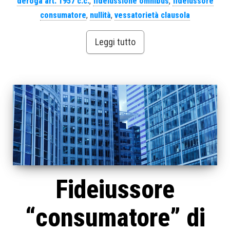
deroga art. 1957 c.c.
,
fideiussione omnibus
,
fideiussore
consumatore
,
nullità
,
vessatorietà clausola
Leggi tutto
Fideiussore
“consumatore” di