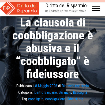
Diritto del Risparmio
Be updated Be faster Be effective
La clausola di
coobbligazione è
abusiva e il
“coobbligato” è
fideiussore
Pubblicato il
8 Maggio 2026
di
Dirittodelrisparmio
Categoria:
Diritto Bancario
,
Garanzie
,
Rassegna
Tag
coobligato
,
coobligazione
,
fideiussore