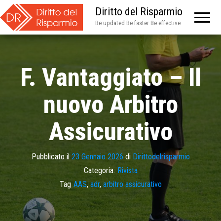
Diritto del Risparmio
Be updated Be faster Be effective
F. Vantaggiato – Il
nuovo Arbitro
Assicurativo
Pubblicato il
23 Gennaio 2026
di
Dirittodelrisparmio
Categoria:
Rivista
Tag
AAS
,
adr
,
arbitro assicurativo