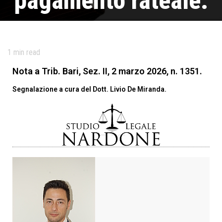
pagamento rateale.
Pubblicato il
5 Marzo 2026
di
Dario Nardone
Categoria:
Diritto Bancario
,
Rassegna
1
min read
Tag
art. 33 cod. cons.
,
Clausola vessatoria
,
decadenza beneficio
termine
,
pagamento rateale
Nota a Trib. Bari, Sez. II, 2 marzo 2026, n. 1351.
Segnalazione a cura del Dott. Livio De Miranda.