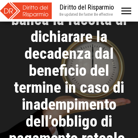
attribuisce alla
Diritto del Risparmio
banca la facoltà di
Be updated Be faster Be effective
dichiarare la
decadenza dal
beneficio del
termine in caso di
inadempimento
dell’obbligo di