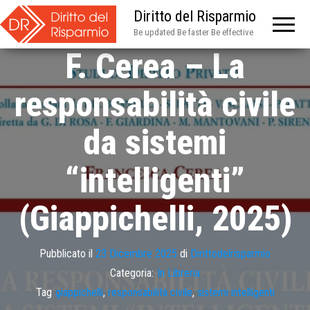
Diritto del Risparmio
Be updated Be faster Be effective
F. Cerea – La
responsabilità civile
da sistemi
“intelligenti”
(Giappichelli, 2025)
Pubblicato il
23 Dicembre 2025
di
Dirittodelrisparmio
Categoria:
In Libreria
Tag
giappichelli
,
responsabilità civile
,
sistemi intelligenti