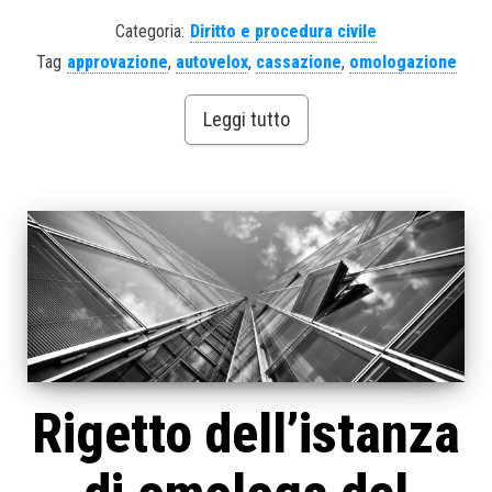
Categoria:
Diritto e procedura civile
Tag
approvazione
,
autovelox
,
cassazione
,
omologazione
Leggi tutto
Rigetto dell’istanza