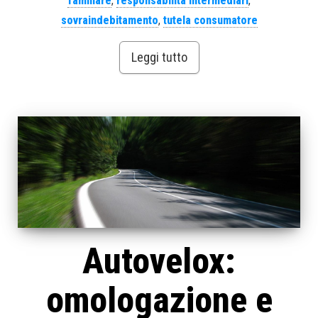
familiare
,
responsabilità intermediari
,
sovraindebitamento
,
tutela consumatore
Leggi tutto
Autovelox:
omologazione e