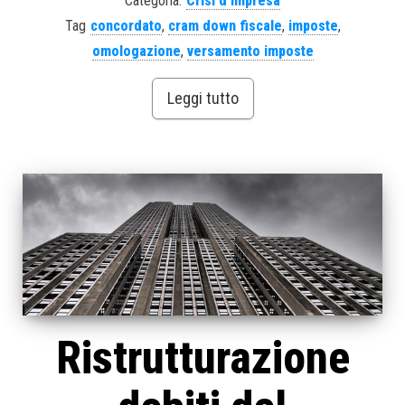
Categoria:
Crisi d'impresa
Tag
concordato
,
cram down fiscale
,
imposte
,
omologazione
,
versamento imposte
Leggi tutto
Ristrutturazione