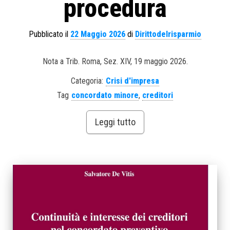
procedura
Pubblicato il
22 Maggio 2026
di
Dirittodelrisparmio
Nota a Trib. Roma, Sez. XIV, 19 maggio 2026.
Categoria:
Crisi d'impresa
Tag
concordato minore
,
creditori
Leggi tutto