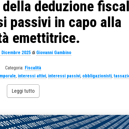
della deduzione fisca
si passivi in capo alla
tà emettitrice.
3 Dicembre 2025
di
Giovanni Gambino
Categoria:
Fiscalità
emporale
,
interessi attivi
,
interessi passivi
,
obbligazionisti
,
tassazi
Leggi tutto