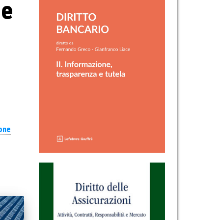
le
one