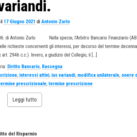
variandi.
il
17 Giugno 2021
di
Antonio Zurlo
736. di Antonio Zurlo Nella specie, l’Arbitro Bancario Finanziario (ABF
elle richieste concernenti gli interessi, per decorso del termine decenna
art. 2946 c.c.). Invero, a giudizio del Collegio, il […]
ria:
Diritto Bancario
,
Rassegna
crizione
,
interessi attivi
,
ius variandi
,
modifica unilaterale
,
onere d
termine prescrizionale
,
termine prescrizione
Leggi tutto
itto del Risparmio