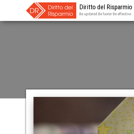
Diritto del Risparmio
Be updated Be faster Be effective