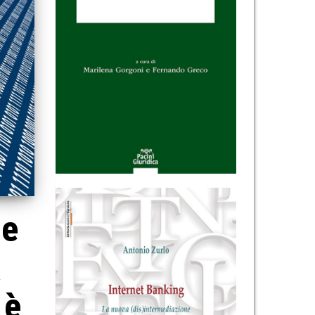
ne
a
 è