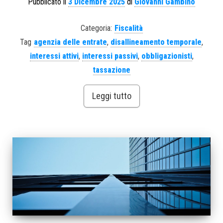
Pubblicato il
3 Dicembre 2025
di
Giovanni Gambino
Categoria:
Fiscalità
Tag
agenzia delle entrate
,
disallineamento temporale
,
interessi attivi
,
interessi passivi
,
obbligazionisti
,
tassazione
Leggi tutto