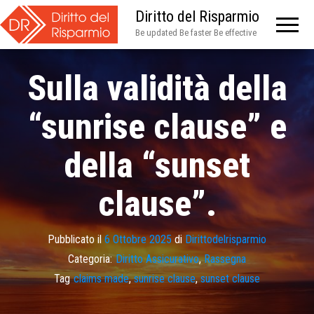
Diritto del Risparmio
Be updated Be faster Be effective
Sulla validità della
“sunrise clause” e
della “sunset
clause”.
Pubblicato il
6 Ottobre 2025
di
Dirittodelrisparmio
Categoria:
Diritto Assicurativo
,
Rassegna
Tag
claims made
,
sunrise clause
,
sunset clause