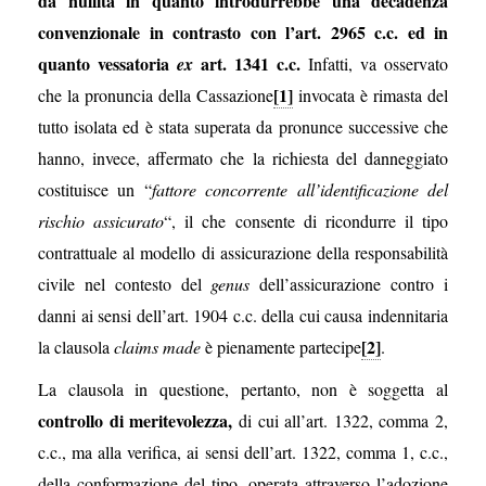
da nullità in quanto introdurrebbe una decadenza
convenzionale in contrasto con l’art. 2965 c.c. ed in
quanto vessatoria
art. 1341 c.c.
ex
Infatti, va osservato
[1]
che la pronuncia della Cassazione
invocata è rimasta del
tutto isolata ed è stata superata da pronunce successive che
hanno, invece, affermato che la richiesta del danneggiato
costituisce un “
fattore concorrente all’identificazione del
rischio assicurato
“, il che consente di ricondurre il tipo
contrattuale al modello di assicurazione della responsabilità
civile nel contesto del
genus
dell’assicurazione contro i
danni ai sensi dell’art. 1904 c.c. della cui causa indennitaria
[2]
la clausola
claims made
è pienamente partecipe
.
La clausola in questione, pertanto, non è soggetta al
controllo di meritevolezza,
di cui all’art. 1322, comma 2,
c.c., ma alla verifica, ai sensi dell’art. 1322, comma 1, c.c.,
della conformazione del tipo, operata attraverso l’adozione