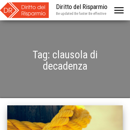
Diritto del Risparmio
Be updated Be faster Be effective
Tag:
clausola di
decadenza