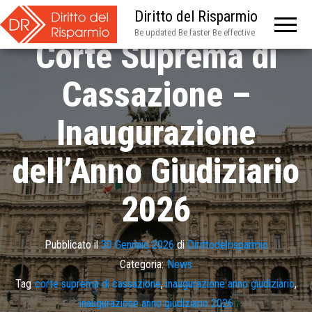
Diritto del Risparmio
Be updated Be faster Be effective
Corte Suprema di
Cassazione –
Inaugurazione
dell’Anno Giudiziario
2026
Pubblicato il
30 Gennaio 2026
di
Dirittodelrisparmio
Categoria:
News
Tag
corte suprema di cassazione
,
inaugurazione anno giudiziario
,
inaugurazione anno giudiziario 2026