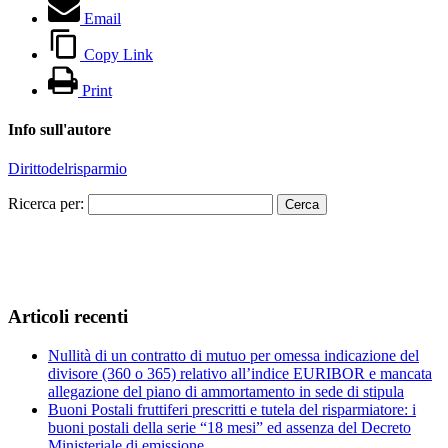
Email
Copy Link
Print
Info sull'autore
Dirittodelrisparmio
Ricerca per:
Articoli recenti
Nullità di un contratto di mutuo per omessa indicazione del
divisore (360 o 365) relativo all’indice EURIBOR e mancata
allegazione del piano di ammortamento in sede di stipula
Buoni Postali fruttiferi prescritti e tutela del risparmiatore: i
buoni postali della serie “18 mesi” ed assenza del Decreto
Ministeriale di emissione