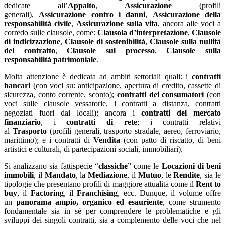
dedicate all’
Appalto
,
Assicurazione
(profili
generali),
Assicurazione contro i danni
,
Assicurazione della
responsabilità civile
,
Assicurazione sulla vita
, ancora alle voci a
corredo sulle clausole, come:
Clausola d’interpretazione
,
Clausole
di indicizzazione
,
Clausole di sostenibilità
,
Clausole sulla nullità
del contratto
,
Clausole sul processo
,
Clausole sulla
responsabilità patrimoniale
.
Molta attenzione è dedicata ad ambiti settoriali quali: i
contratti
bancari
(con voci su: anticipazione, apertura di credito, cassette di
sicurezza, conto corrente, sconto);
contratti dei consumatori
(con
voci sulle clausole vessatorie, i contratti a distanza, contratti
negoziati fuori dai locali); ancora i
contratti del mercato
finanziario
, i
contratti di rete
; i contratti relativi
al
Trasporto
(profili generali, trasporto stradale, aereo, ferroviario,
marittimo); e i contratti di
Vendita
(con patto di riscatto, di beni
artistici e culturali, di partecipazioni sociali, immobiliari).
Si analizzano sia fattispecie “
classiche
” come le
Locazioni di beni
immobili
, il
Mandato
, la
Mediazione
, il
Mutuo
, le
Rendite
, sia le
tipologie che presentano profili di maggiore attualità come il
Rent to
buy
, il
Factoring
, il
Franchising
, ecc. Dunque, il volume offre
un
panorama ampio, organico ed esauriente
, come strumento
fondamentale sia in sé per comprendere le problematiche e gli
sviluppi dei singoli contratti, sia a complemento delle voci che nel