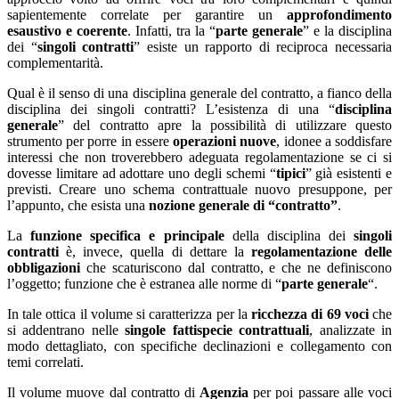
sapientemente correlate per garantire un
approfondimento
esaustivo e coerente
. Infatti, tra la “
parte generale
” e la disciplina
dei “
singoli contratti
” esiste un rapporto di reciproca necessaria
complementarità.
Qual è il senso di una disciplina generale del contratto, a fianco della
disciplina dei singoli contratti? L’esistenza di una “
disciplina
generale
” del contratto apre la possibilità di utilizzare questo
strumento per porre in essere
operazioni nuove
, idonee a soddisfare
interessi che non troverebbero adeguata regolamentazione se ci si
dovesse limitare ad adottare uno degli schemi “
tipici
” già esistenti e
previsti. Creare uno schema contrattuale nuovo presuppone, per
l’appunto, che esista una
nozione generale di “contratto”
.
La
funzione specifica e principale
della disciplina dei
singoli
contratti
è, invece, quella di dettare la
regolamentazione delle
obbligazioni
che scaturiscono dal contratto, e che ne definiscono
l’oggetto; funzione che è estranea alle norme di “
parte generale
“.
In tale ottica il volume si caratterizza per la
ricchezza di 69 voci
che
si addentrano nelle
singole fattispecie contrattuali
, analizzate in
modo dettagliato, con specifiche declinazioni e collegamento con
temi correlati.
Il volume muove dal contratto di
Agenzia
per poi passare alle voci