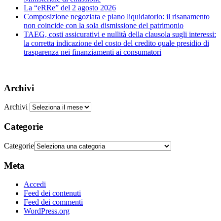
La “eRRe” del 2 agosto 2026
Composizione negoziata e piano liquidatorio: il risanamento
non coincide con la sola dismissione del patrimonio
TAEG, costi assicurativi e nullità della clausola sugli interessi:
la corretta indicazione del costo del credito quale presidio di
trasparenza nei finanziamenti ai consumatori
Archivi
Archivi
Categorie
Categorie
Meta
Accedi
Feed dei contenuti
Feed dei commenti
WordPress.org