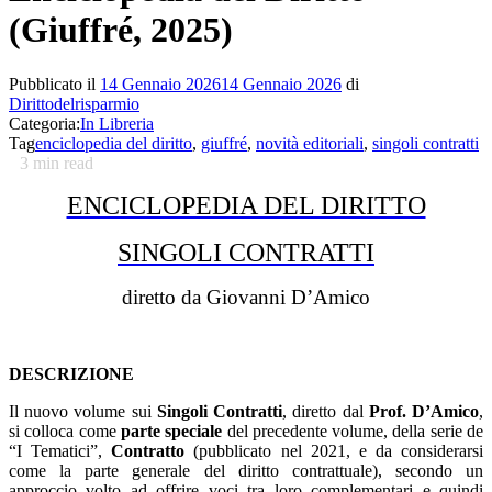
(Giuffré, 2025)
Pubblicato il
14 Gennaio 2026
14 Gennaio 2026
di
Dirittodelrisparmio
Categoria:
In Libreria
Tag
enciclopedia del diritto
,
giuffré
,
novità editoriali
,
singoli contratti
3
min read
ENCICLOPEDIA DEL DIRITTO
SINGOLI CONTRATTI
diretto da Giovanni D’Amico
DESCRIZIONE
Il nuovo volume sui
Singoli Contratti
, diretto dal
Prof. D’Amico
,
si colloca come
parte speciale
del precedente volume, della serie de
“I Tematici”,
Contratto
(pubblicato nel 2021, e da considerarsi
come la parte generale del diritto contrattuale), secondo un
approccio volto ad offrire voci tra loro complementari e quindi