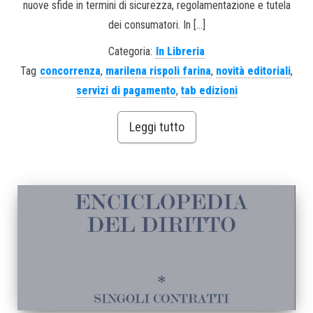
nuove sfide in termini di sicurezza, regolamentazione e tutela
dei consumatori. In […]
Categoria:
In Libreria
Tag
concorrenza
,
marilena rispoli farina
,
novità editoriali
,
servizi di pagamento
,
tab edizioni
Leggi tutto