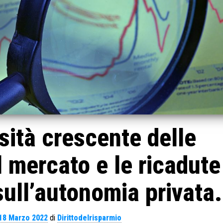
ità crescente delle
l mercato e le ricadute
ull’autonomia privata.
18 Marzo 2022
di
Dirittodelrisparmio