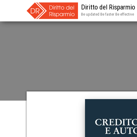
Diritto del Risparmio
Be updated Be faster Be effective