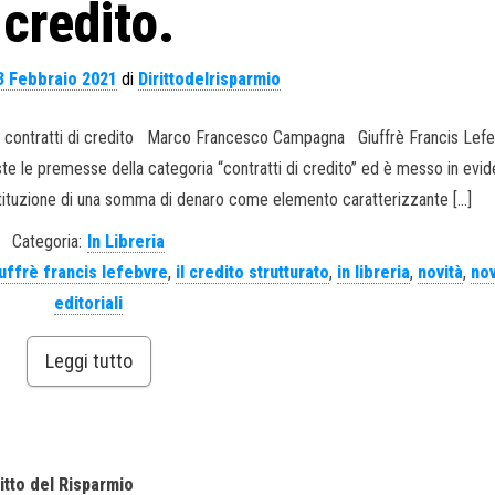
credito.
3 Febbraio 2021
di
Dirittodelrisparmio
 nei contratti di credito Marco Francesco Campagna Giuffrè Francis Le
te le premesse della categoria “contratti di credito” ed è messo in evide
estituzione di una somma di denaro come elemento caratterizzante […]
Categoria:
In Libreria
uffrè francis lefebvre
,
il credito strutturato
,
in libreria
,
novità
,
nov
editoriali
Leggi tutto
itto del Risparmio