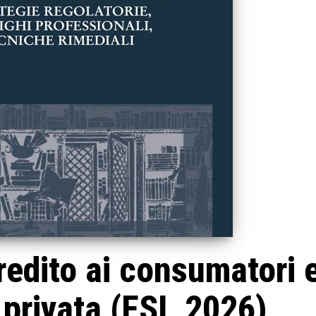
redito ai consumatori 
privata (ESI, 2026)