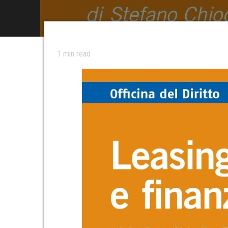
1
min read