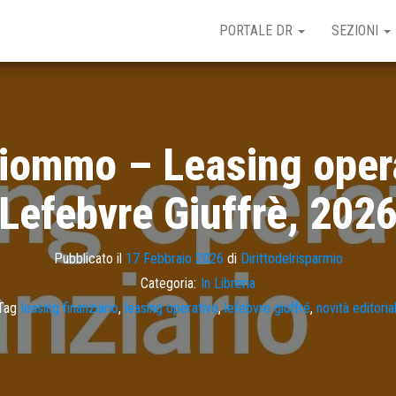
PORTALE DR
SEZIONI
 Ciommo – Leasing opera
(Lefebvre Giuffrè, 2026
Pubblicato il
17 Febbraio 2026
di
Dirittodelrisparmio
Categoria:
In Libreria
Tag
leasing finanziario
,
leasing operativo
,
lefebvre giuffré
,
novità editorial