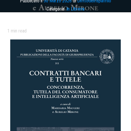
Pubblicato il
30 Marzo 2026
di
Dirittodelrisparmio
Categoria:
In Libreria
Tag
concorrenza
,
contratti bancari
,
intelligenza artificiale
,
novità
editoriali
,
tutela consumatore
1
min read