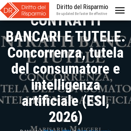
Mirone –
Diritto del Risparmio
Be updated Be faster Be effective
CONTRATTI
BANCARI E TUTELE.
Concorrenza, tutela
del consumatore e
intelligenza
artificiale (ESI,
2026)