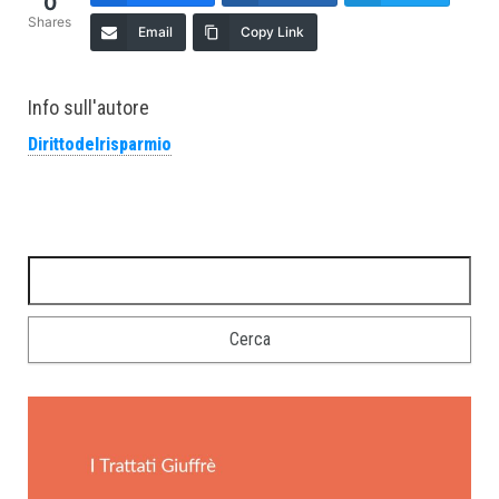
0
Shares
Email
Copy Link
Info sull'autore
Dirittodelrisparmio