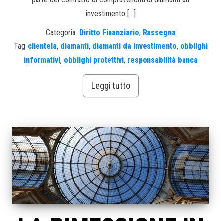
investimento […]
Categoria:
Diritto Finanziario
,
Rassegna
Tag
clientela
,
diamanti
,
diamanti da investimento
,
obblighi
informativi
,
obblighi protettivi
,
responsabilità banca
Leggi tutto