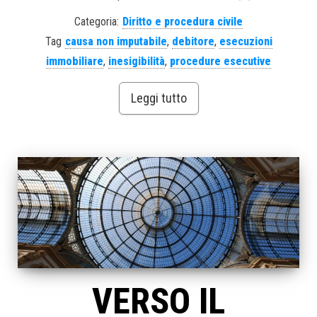
Categoria:
Diritto e procedura civile
Tag
causa non imputabile
,
debitore
,
esecuzioni
immobiliare
,
inesigibilità
,
procedure esecutive
Leggi tutto
VERSO IL