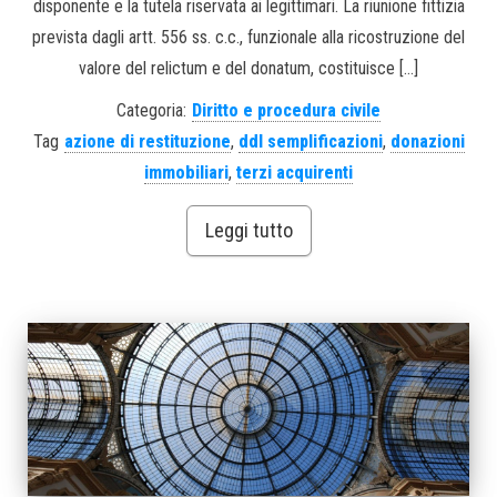
disponente e la tutela riservata ai legittimari. La riunione fittizia
prevista dagli artt. 556 ss. c.c., funzionale alla ricostruzione del
valore del relictum e del donatum, costituisce […]
Categoria:
Diritto e procedura civile
Tag
azione di restituzione
,
ddl semplificazioni
,
donazioni
immobiliari
,
terzi acquirenti
Leggi tutto