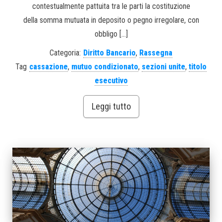
contestualmente pattuita tra le parti la costituzione
della somma mutuata in deposito o pegno irregolare, con
obbligo […]
Categoria:
Diritto Bancario
,
Rassegna
Tag
cassazione
,
mutuo condizionato
,
sezioni unite
,
titolo
esecutivo
Leggi tutto