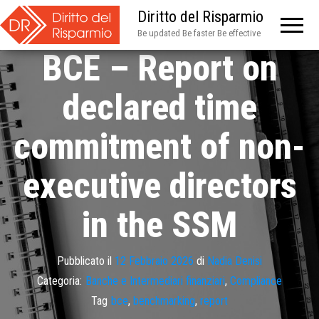
Diritto del Risparmio
Be updated Be faster Be effective
BCE – Report on
declared time
commitment of non-
executive directors
in the SSM
Pubblicato il
12 Febbraio 2026
di
Nadia Denisi
Categoria:
Banche e Intermediari finanziari
,
Compliance
Tag
bce
,
benchmarking
,
report