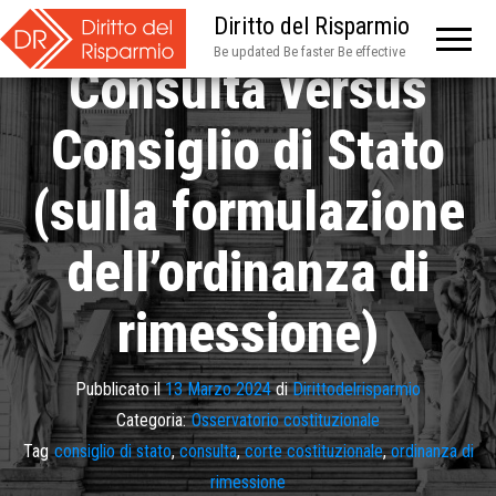
Diritto del Risparmio
Be updated Be faster Be effective
Consulta versus
Consiglio di Stato
(sulla formulazione
dell’ordinanza di
rimessione)
Pubblicato il
13 Marzo 2024
di
Dirittodelrisparmio
Categoria:
Osservatorio costituzionale
Tag
consiglio di stato
,
consulta
,
corte costituzionale
,
ordinanza di
rimessione