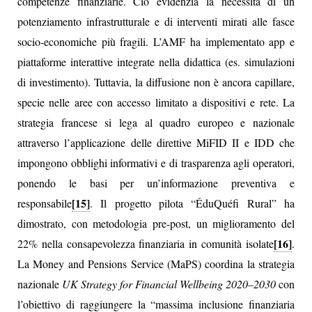
competenze finanziarie. Ciò evidenzia la necessità di un
potenziamento infrastrutturale e di interventi mirati alle fasce
socio-economiche più fragili. L’AMF ha implementato app e
piattaforme interattive integrate nella didattica (es. simulazioni
di investimento). Tuttavia, la diffusione non è ancora capillare,
specie nelle aree con accesso limitato a dispositivi e rete. La
strategia francese si lega al quadro europeo e nazionale
attraverso l’applicazione delle direttive MiFID II e IDD che
impongono obblighi informativi e di trasparenza agli operatori,
ponendo le basi per un’informazione preventiva e
[15]
responsabile
. Il progetto pilota “ÉduQuéfi Rural” ha
dimostrato, con metodologia pre-post, un miglioramento del
[16]
22% nella consapevolezza finanziaria in comunità isolate
.
La Money and Pensions Service (MaPS) coordina la strategia
nazionale
UK Strategy for Financial Wellbeing 2020–2030
con
l’obiettivo di raggiungere la “massima inclusione finanziaria