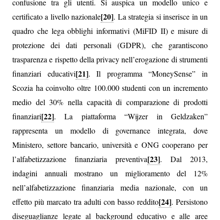
confusione tra gli utenti. Si auspica un modello unico e
[20]
certificato a livello nazionale
. La strategia si inserisce in un
quadro che lega obblighi informativi (MiFID II) e misure di
protezione dei dati personali (GDPR), che garantiscono
trasparenza e rispetto della privacy nell’erogazione di strumenti
[21]
finanziari educativi
. Il programma “MoneySense” in
Scozia ha coinvolto oltre 100.000 studenti con un incremento
medio del 30% nella capacità di comparazione di prodotti
[22]
finanziari
. La piattaforma “Wijzer in Geldzaken”
rappresenta un modello di governance integrata, dove
Ministero, settore bancario, università e ONG cooperano per
[23]
l’alfabetizzazione finanziaria preventiva
. Dal 2013,
indagini annuali mostrano un miglioramento del 12%
nell’alfabetizzazione finanziaria media nazionale, con un
[24]
effetto più marcato tra adulti con basso reddito
. Persistono
diseguaglianze legate al background educativo e alle aree