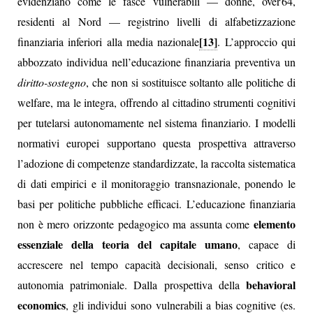
evidenziano come le fasce vulnerabili — donne, over 64,
residenti al Nord — registrino livelli di alfabetizzazione
[13]
finanziaria inferiori alla media nazionale
. L’approccio qui
abbozzato individua nell’educazione finanziaria preventiva un
diritto-sostegno
, che non si sostituisce soltanto alle politiche di
welfare, ma le integra, offrendo al cittadino strumenti cognitivi
per tutelarsi autonomamente nel sistema finanziario. I modelli
normativi europei supportano questa prospettiva attraverso
l’adozione di competenze standardizzate, la raccolta sistematica
di dati empirici e il monitoraggio transnazionale, ponendo le
basi per politiche pubbliche efficaci. L’educazione finanziaria
elemento
non è mero orizzonte pedagogico ma assunta come
essenziale della teoria del capitale umano
, capace di
accrescere nel tempo capacità decisionali, senso critico e
behavioral
autonomia patrimoniale. Dalla prospettiva della
economics
, gli individui sono vulnerabili a bias cognitive (es.