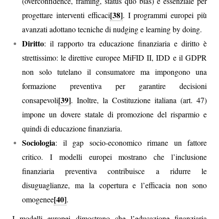
(overconfidence, framing, status quo bias) è essenziale per
[38]
progettare interventi efficaci
. I programmi europei più
avanzati adottano tecniche di nudging e learning by doing.
Diritto
: il rapporto tra educazione finanziaria e diritto è
strettissimo: le direttive europee MiFID II, IDD e il GDPR
non solo tutelano il consumatore ma impongono una
formazione preventiva per garantire decisioni
[39]
consapevoli
. Inoltre, la Costituzione italiana (art. 47)
impone un dovere statale di promozione del risparmio e
quindi di educazione finanziaria.
Sociologia
: il gap socio-economico rimane un fattore
critico. I modelli europei mostrano che l’inclusione
finanziaria preventiva contribuisce a ridurre le
disuguaglianze, ma la copertura e l’efficacia non sono
[40]
omogenee
.
I modelli europei dimostrano che l’educazione finanziaria