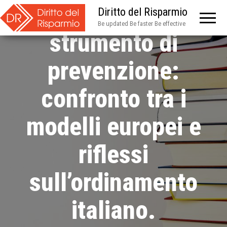
finanziaria come
Diritto del Risparmio
Be updated Be faster Be effective
strumento di
prevenzione:
confronto tra i
modelli europei e
riflessi
sull’ordinamento
italiano.