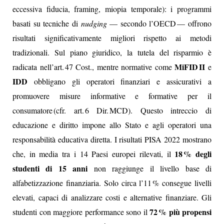
eccessiva fiducia, framing, miopia temporale): i programmi
basati su tecniche di
nudging
— secondo l’OECD — offrono
risultati significativamente migliori rispetto ai metodi
tradizionali. Sul piano giuridico, la tutela del risparmio è
MiFID II
radicata nell’art. 47 Cost., mentre normative come
e
IDD
obbligano gli operatori finanziari e assicurativi a
promuovere misure informative e formative per il
consumatore (cfr. art. 6 Dir. MCD). Questo intreccio di
educazione e diritto impone allo Stato e agli operatori una
responsabilità educativa diretta. I risultati PISA 2022 mostrano
18 % degli
che, in media tra i 14 Paesi europei rilevati, il
studenti di 15 anni
non raggiunge il livello base di
alfabetizzazione finanziaria. Solo circa l’11 % consegue livelli
elevati, capaci di analizzare costi e alternative finanziare. Gli
72 % più propensi
studenti con maggiore performance sono il