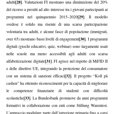
[28]
adulti
. Valutazioni FI mostrano una diminuzione del 20%
del ricorso a prestiti ad alto interesse tra i giovani partecipanti ai
[29]
programmi nel quinquennio 2015–2020
. Il modello
svedese è solido ma risente di una scarsa partecipazione
volontaria tra adulti, e alcune fasce di popolazione (immigrati,
[30]
over 65) mostrano bassi livelli di engagement
. I programmi
digitali (giochi educativi, quiz, webinar) sono largamente usati
nelle scuole ma meno accessibili agli adulti con scarsa
[31]
alfabetizzazione digitale
. FI agisce nel rispetto di MiFID II
e delle direttive UE, integrando la protezione del consumatore
[32]
con un sistema di sanzioni efficaci
. Il progetto “Koll på
cashen” ha ottenuto riconoscimenti per la capacità di migliorare
le competenze finanziarie di studenti con difficoltà
[33]
scolastiche
. La Bundesbank promuove da anni programmi
formativi in collaborazione con enti come Stiftung Warentest.
L’approccio modulare parte dall’istruzione primaria fino a corsi