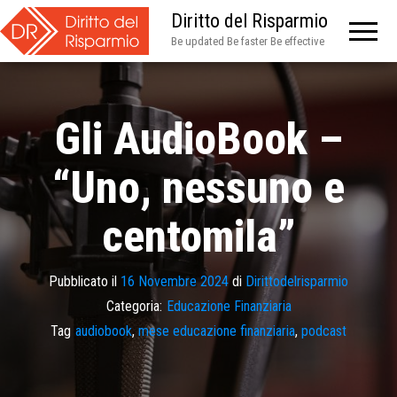
Diritto del Risparmio
Be updated Be faster Be effective
Gli AudioBook –
“Uno, nessuno e
centomila”
Pubblicato il
16 Novembre 2024
di
Dirittodelrisparmio
Categoria:
Educazione Finanziaria
Tag
audiobook
,
mese educazione finanziaria
,
podcast