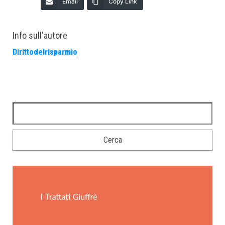
Email
Copy Link
Info sull'autore
Dirittodelrisparmio