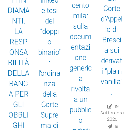
linked
TI IN
cento
Corte
e tesi
DIAMA
mila:
d’Appel
del
NTI.
sulla
lo di
“doppi
LA
docum
Bresci
o
RESP
entazi
a sui
binario”
ONSA
one
derivat
:
BILITÀ
generic
i “plain
l’ordina
DELLA
a
vanilla”
nza
BANC
rivolta
.
della
A PER
a un
Corte
GLI
19
pubblic
Settembre
Supre
OBBLI
2025
o
ma di
GHI
19