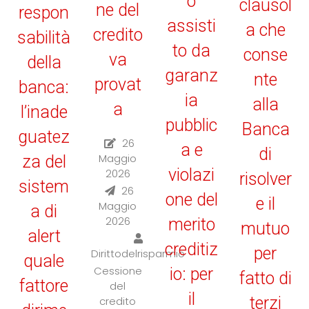
o
clausol
ne del
respon
assisti
a che
credito
sabilità
to da
conse
va
della
garanz
nte
provat
banca:
ia
alla
a
l’inade
pubblic
Banca
guatez
26
a e
di
Maggio
za del
violazi
2026
risolver
sistem
26
one del
e il
Maggio
a di
2026
merito
mutuo
alert
creditiz
per
Dirittodelrisparmio
quale
Cessione
io: per
fatto di
fattore
del
il
terzi
credito