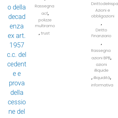
Dirittodelrisp
Rassegna
o della
Azioni e
,
acf
decad
obbligazioni
polizze
,
enza
multiramo
Diritto
,
trust
ex art.
Finanziario
,
1957
Rassegna
c.c. del
,
azioni BPB
cedent
azioni
illiquide
e e
,
,
illiquidità
prova
informativa
della
cessio
ne del