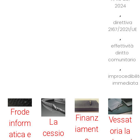
2024
,
direttiva
2167/2021/UE
,
effettività
diritto
comunitario
,
improcedibili
immediata
Frode
Finanz
Vessat
La
inform
iament
oria la
cessio
atica e