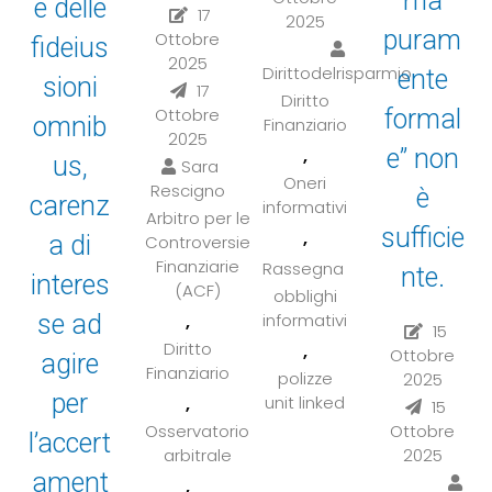
ma
e delle
17
2025
puram
Ottobre
fideius
2025
Dirittodelrisparmio
ente
sioni
17
Diritto
Ottobre
formal
omnib
Finanziario
2025
e” non
,
us,
Sara
Oneri
Rescigno
è
carenz
informativi
Arbitro per le
sufficie
,
a di
Controversie
Finanziarie
Rassegna
nte.
interes
(ACF)
obblighi
se ad
,
informativi
15
Diritto
,
Ottobre
agire
Finanziario
polizze
2025
per
,
unit linked
15
Osservatorio
Ottobre
l’accert
arbitrale
2025
ament
,