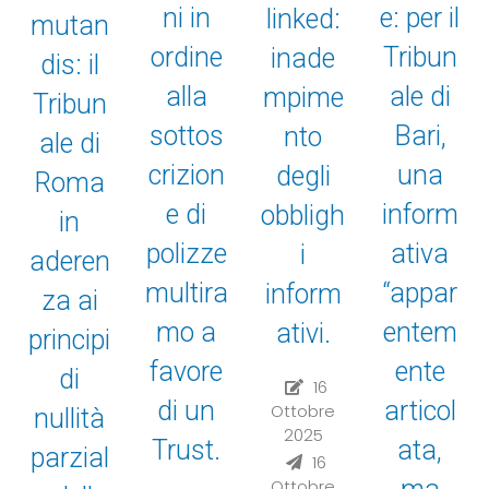
ni in
e: per il
linked:
mutan
ordine
Tribun
inade
dis: il
alla
ale di
mpime
Tribun
sottos
Bari,
nto
ale di
crizion
una
degli
Roma
e di
inform
obbligh
in
polizze
ativa
i
aderen
multira
“appar
inform
za ai
mo a
entem
ativi.
principi
favore
ente
di
16
di un
articol
Ottobre
nullità
2025
Trust.
ata,
parzial
16
Ottobre