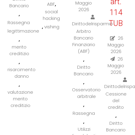
art.
Maggio
,
ABF
Bancario
2026
114
social
,
hacking
TUB
Rassegna
Dirittodelrisparmio
,
vishing
legittimazione
Arbitro
Bancario
26
,
Finanziario
Maggio
merito
(ABF)
2026
creditizio
26
,
,
Maggio
Diritto
risarcimento
2026
Bancario
danno
,
,
Dirittodelrisp
Osservatorio
valutazione
Cessione
arbitrale
merito
del
,
creditizio
credito
Rassegna
,
,
Diritto
Utilizzi
Bancario