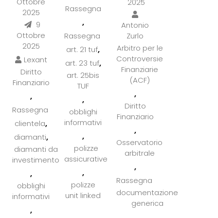
Ottobre
2025
Rassegna
2025
,
9
Antonio
Ottobre
Zurlo
Rassegna
2025
Arbitro per le
,
art. 21 tuf
Controversie
Lexant
,
art. 23 tuf
Finanziarie
Diritto
art. 25bis
(ACF)
Finanziario
TUF
,
,
,
Diritto
Rassegna
obblighi
Finanziario
informativi
,
clientela
,
,
,
diamanti
Osservatorio
polizze
diamanti da
arbitrale
assicurative
investimento
,
,
,
Rassegna
polizze
obblighi
documentazione
unit linked
informativi
generica
,
,