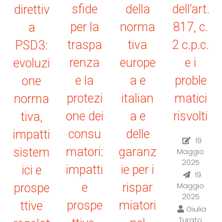
sfide
della
dell’art.
direttiv
per la
norma
817, c.
a
traspa
tiva
2 c.p.c.
PSD3:
renza
europe
e i
evoluzi
e la
a e
proble
one
protezi
italian
matici
norma
one dei
a e
risvolti
tiva,
consu
delle
impatti
19
matori:
garanz
sistem
Maggio
2025
impatti
ie per i
ici e
19
e
rispar
Maggio
prospe
2025
prospe
miatori
ttive
Giulia
Turato