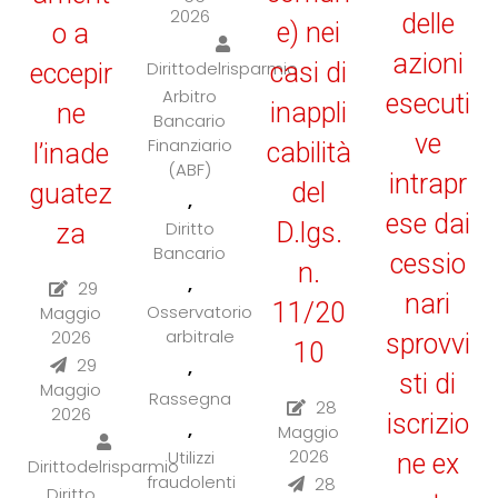
2026
delle
e) nei
o a
azioni
casi di
Dirittodelrisparmio
eccepir
Arbitro
esecuti
inappli
ne
Bancario
ve
Finanziario
cabilità
l’inade
(ABF)
intrapr
del
guatez
,
ese dai
D.lgs.
Diritto
za
Bancario
cessio
n.
,
29
nari
11/20
Osservatorio
Maggio
arbitrale
2026
sprovvi
10
29
,
sti di
Maggio
Rassegna
28
2026
iscrizio
,
Maggio
2026
Utilizzi
ne ex
Dirittodelrisparmio
fraudolenti
28
Diritto