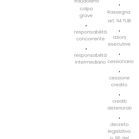
fraudolenti
,
colpa
Rassegna
grave
art. 114 TUB
,
,
responsabilità
azioni
concorrente
esecutive
,
,
responsabilità
cessionario
intermediario
,
cessione
credito
,
crediti
deteriorati
,
decreto
legislativo
n. 116 del