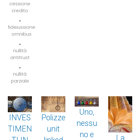
cessione
credito
,
fideiussione
omnibus
,
nullità
antitrust
,
nullità
parziale
Uno,
Polizze
INVES
nessu
unit
TIMEN
no e
La