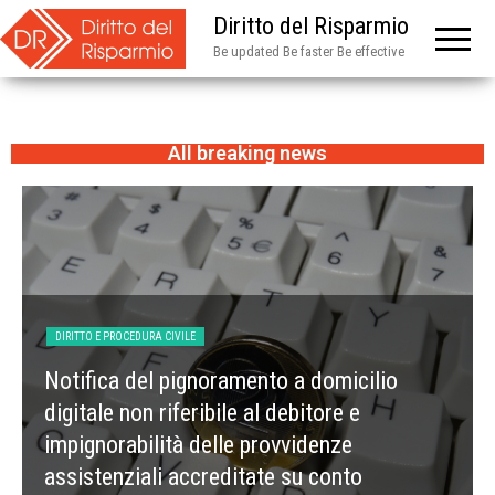
Diritto del Risparmio
Be updated Be faster Be effective
All breaking news
RITTO E PROCEDURA CIVILE
DIRITTO B
tifica del pignoramento a domicilio
Ammissi
gitale non riferibile al debitore e
contrat
pignorabilità delle provvidenze
relativ
sistenziali accreditate su conto
ricalco