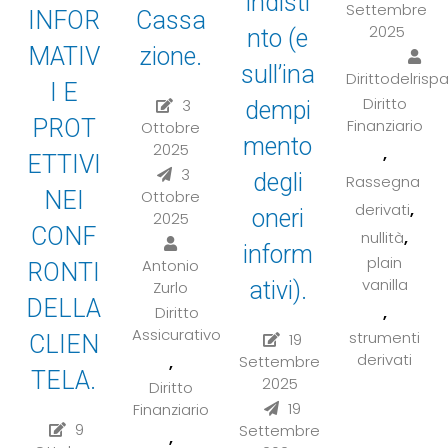
indisti
Settembre
Cassa
INFOR
2025
nto (e
zione.
MATIV
sull’ina
Dirittodelrisp
I E
Diritto
3
dempi
PROT
Finanziario
Ottobre
mento
2025
,
ETTIVI
3
degli
Rassegna
Ottobre
NEI
,
derivati
oneri
2025
CONF
,
nullità
inform
plain
Antonio
RONTI
vanilla
ativi).
Zurlo
DELLA
,
Diritto
Assicurativo
strumenti
19
CLIEN
derivati
Settembre
,
TELA.
2025
Diritto
19
Finanziario
9
Settembre
,