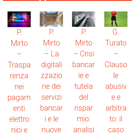
P.
P.
G.
P.
Mirto
Mirto
Turato
Mirto
– La
– Crisi
–
–
digitali
bancar
Clauso
Traspa
zzazio
ie e
le
renza
ne dei
tutela
abusiv
nei
servizi
del
e e
pagam
bancar
rispar
arbitra
enti
i e le
mio:
to: il
elettro
nuove
analisi
caso
nici e