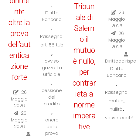
dirime
,
Tribun
nte
26
Diritto
ale di
Maggio
Bancario
oltre la
2026
Salern
,
prova
26
Rassegna
o il
Maggio
dell’aut
art. 58 tub
2026
mutuo
,
entica
è nullo,
Dirittodelrisp
avviso
zione
gazzetta
Diritto
per
ufficiale
Bancario
forte
contrar
,
,
cessione
26
Rassegna
ietà a
del
Maggio
,
mutuo
norme
credito
2026
,
nullità
,
26
impera
vessatorietà
Maggio
onere
tive
2026
della
prova