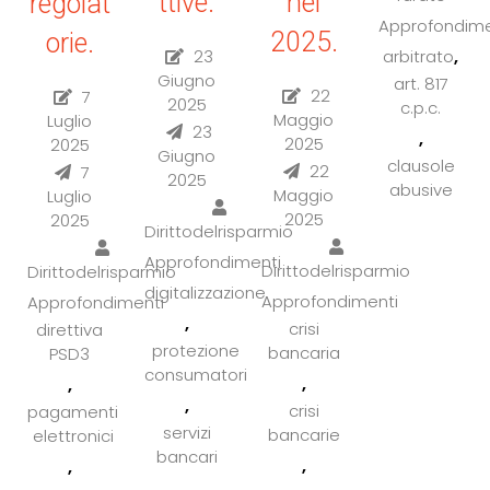
ttive.
nel
regolat
Approfondime
2025.
orie.
,
23
arbitrato
Giugno
art. 817
22
7
2025
c.p.c.
Maggio
Luglio
23
,
2025
2025
Giugno
clausole
22
7
2025
abusive
Maggio
Luglio
2025
2025
Dirittodelrisparmio
Approfondimenti
Dirittodelrisparmio
Dirittodelrisparmio
digitalizzazione
Approfondimenti
Approfondimenti
,
crisi
direttiva
protezione
bancaria
PSD3
consumatori
,
,
,
crisi
pagamenti
servizi
bancarie
elettronici
bancari
,
,
,