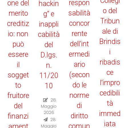
Collegi
respon
one del
hackin
o del
sabilità
merito
g” e
Tribun
concor
creditiz
inappli
ale di
rente
io: non
cabilità
Brindis
dell’int
può
del
i
ermedi
essere
D.lgs.
ribadis
ario
il
n.
ce
(secon
sogget
11/20
l’impro
do le
to
10
cedibili
norme
fruitore
28
tà
di
del
Maggio
immed
2026
diritto
finanzi
28
iata
comun
ament
Maggio