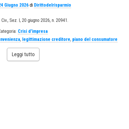
24 Giugno 2026
di
Dirittodelrisparmio
 Civ., Sez. I, 20 giugno 2026, n. 20941.
Categoria:
Crisi d'impresa
onvenienza
,
legittimazione creditore
,
piano del consumatore
Leggi tutto