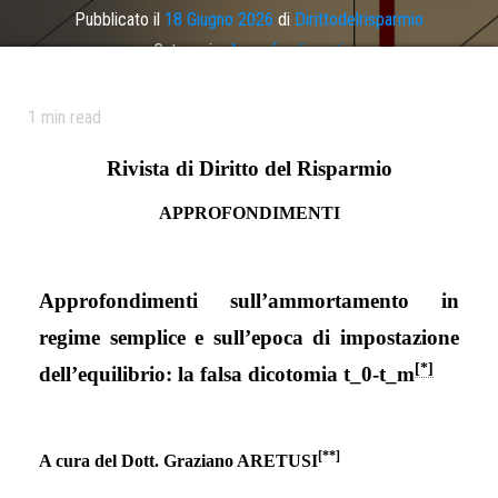
Pubblicato il
18 Giugno 2026
di
Dirittodelrisparmio
Categoria:
Approfondimenti
Tag
ammortamento
,
regime semplice
1
min read
Rivista di Diritto del Risparmio
APPROFONDIMENTI
Approfondimenti sull’ammortamento in
regime semplice e sull’epoca di impostazione
[*]
dell’equilibrio: la falsa dicotomia t_0-t_m
[
**]
A cura del Dott. Graziano ARETUSI