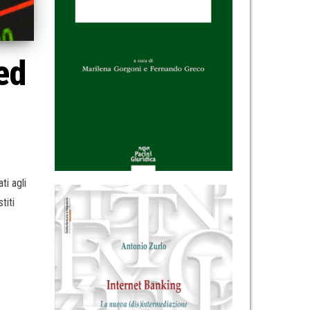
ed
ti agli
titi