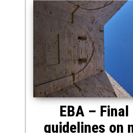
EBA – Final 
guidelines on 