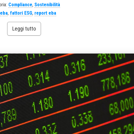
ria:
Compliance
,
Sostenibilità
eba
,
fattori ESG
,
report eba
Leggi tutto