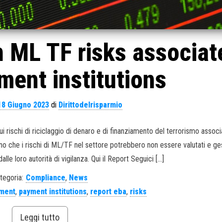
 ML TF risks associat
ment institutions
18 Giugno 2023
di
Dirittodelrisparmio
rischi di riciclaggio di denaro e di finanziamento del terrorismo associa
cono che i rischi di ML/TF nel settore potrebbero non essere valutati e ges
lle loro autorità di vigilanza. Qui il Report Seguici […]
tegoria:
Compliance
,
News
ment
,
payment institutions
,
report eba
,
risks
Leggi tutto