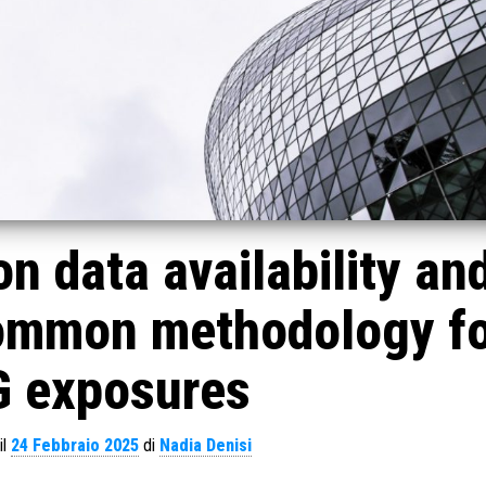
n data availability an
 common methodology f
 exposures
il
24 Febbraio 2025
di
Nadia Denisi