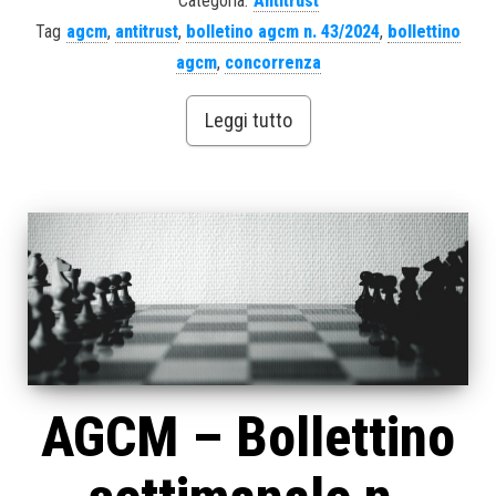
Categoria:
Antitrust
Tag
agcm
,
antitrust
,
bolletino agcm n. 43/2024
,
bollettino
agcm
,
concorrenza
Leggi tutto
AGCM – Bollettino