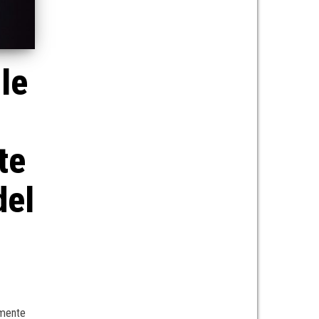
le
te
del
emente