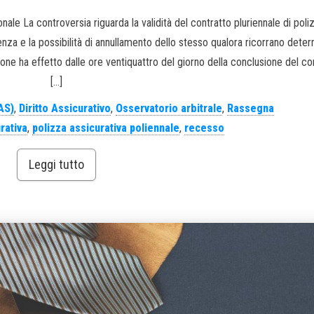
le La controversia riguarda la validità del contratto pluriennale di poliz
za e la possibilità di annullamento dello stesso qualora ricorrano dete
ione ha effetto dalle ore ventiquattro del giorno della conclusione del co
[…]
AS)
,
Diritto Assicurativo
,
Osservatorio arbitrale
,
Rassegna
rativa
,
polizza assicurativa poliennale
,
recesso
Leggi tutto