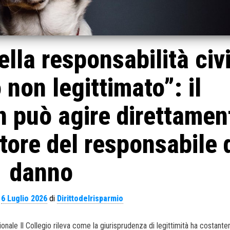
lla responsabilità civi
 non legittimato”: il
 può agire direttamen
atore del responsabile 
danno
l
6 Luglio 2026
di
Dirittodelrisparmio
nale Il Collegio rileva come la giurisprudenza di legittimità ha costant