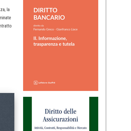
za, la
rminate
ntratto