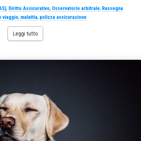
AS)
,
Diritto Assicurativo
,
Osservatorio arbitrale
,
Rassegna
o viaggio
,
malattia
,
polizza assicurazione
Leggi tutto