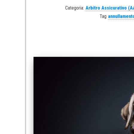
Categoria:
Arbitro Assicurativo (A
Tag
annullament