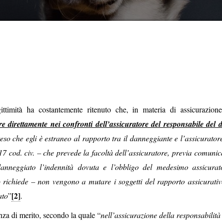
ittimità ha costantemente ritenuto che, in materia di assicurazione
e direttamente nei confronti dell’assicuratore del responsabile del
tteso che egli è estraneo al rapporto tra il danneggiante e l’assicurator
17 cod. civ. – che prevede la facoltà dell’assicuratore, previa comuni
 danneggiato l’indennità dovuta e l’obbligo del medesimo assicurat
o richiede – non vengono a mutare i soggetti del rapporto assicurativ
[2]
ato
”
.
enza di merito, secondo la quale “
nell’assicurazione della responsabilità 