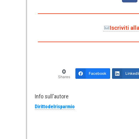
Iscriviti a
0
Facebook
LinkedI
Shares
Info sull'autore
Dirittodelrisparmio