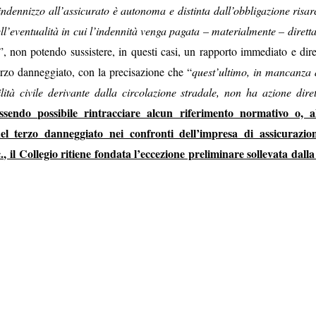
indennizzo all’assicurato è autonoma e distinta dall’obbligazione risar
ell’eventualità in cui l’indennità venga pagata – materialmente – diret
”, non potendo sussistere, in questi casi, un rapporto immediato e dire
erzo danneggiato, con la precisazione che “
quest’ultimo, in mancanza 
ità civile derivante dalla circolazione stradale, non ha azione diret
ssendo possibile rintracciare alcun riferimento normativo o, a
el terzo danneggiato nei confronti dell’impresa di assicurazio
.c., il Collegio ritiene fondata l’eccezione preliminare sollevata dall