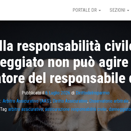
PORTALE DR
SEZIONI
la responsabilità civi
nneggiato non può agire
atore del responsabile
Pubblicato il
6 Luglio 2026
di
Dirittodelrisparmio
:
Arbitro Assicurativo (AAS)
,
Diritto Assicurativo
,
Osservatorio arbitrale
,
Tag
arbitro assicurativo
,
assicurazione responsabilità civile
,
danneggiato