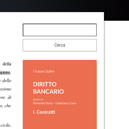
 della
 danno
,
e dello
cazione
ore di
o, che
civile,