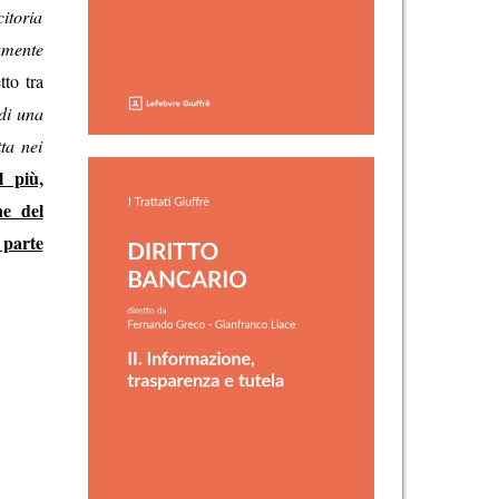
citoria
tamente
tto tra
di una
ta nei
l più,
ne del
a parte