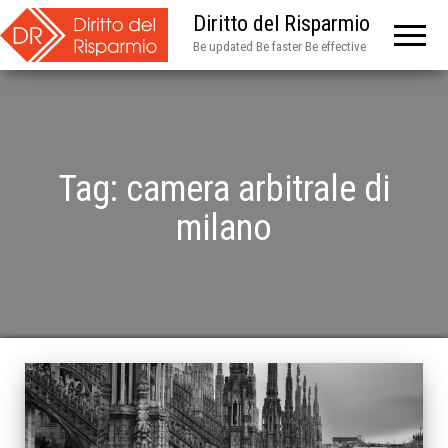
Diritto del Risparmio
Be updated Be faster Be effective
Tag:
camera arbitrale di
milano