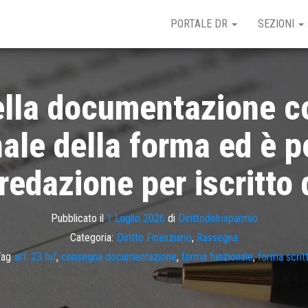
PORTALE DR
SEZIONI
lla documentazione co
nale della forma ed è p
redazione per iscritto
Pubblicato il
1 Luglio 2026
di
Dirittodelrisparmio
Categoria:
Diritto Finanziario
,
Rassegna
Tag
art. 23 tuf
,
consegna documentazione
,
forma funzionale
,
forma scrit