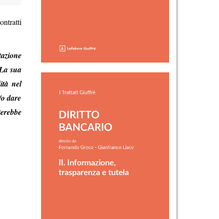
ntratti
tazione
 La sua
ità nel
/o dare
terebbe