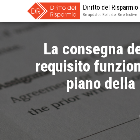
Diritto del Risparmio
Be updated Be faster Be effective
La consegna de
requisito funzio
piano della 