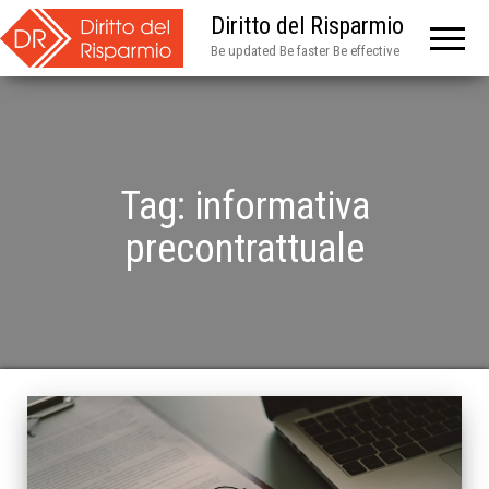
Diritto del Risparmio
Be updated Be faster Be effective
Tag:
informativa
precontrattuale