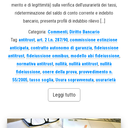
merito e di legittimità) sulla verifica dell’usurarietà dei tassi,
rideterminazione del saldo di conto corrente e indebito
bancario, presenta profili di indubbio rilievo […]
Categoria:
Commenti
,
Diritto Bancario
Tag
antitrust
,
art. 2 l.n. 287/90
,
commissione estinzione
anticipata
,
contratto autonomo di garanzia
,
fideiussione
antitrust
,
fideiussione omnibus
,
modello abi fideiussione
,
normativa antitrust
,
nullità
,
nullità antitrust
,
nullità
fideiussione
,
onere della prova
,
provvedimento n.
55/2005
,
tasso soglia
,
Usura sopravvenuta
,
usurarietà
Leggi tutto