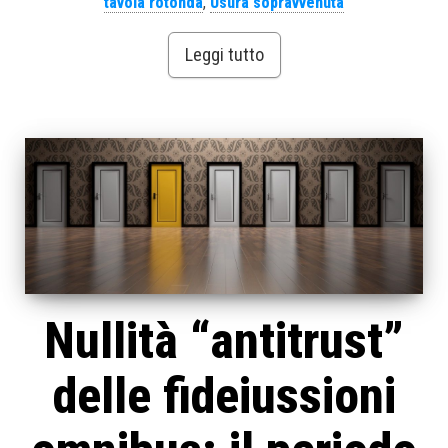
tavola rotonda
,
Usura sopravvenuta
Leggi tutto
Nullità “antitrust”
delle fideiussioni