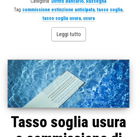
Categoria:
Diritto Bancario
,
Rassegna
Tag
commissione estinzione anticipata
,
tasso soglia
,
tasso soglia usura
,
usura
Leggi tutto
Tasso soglia usura