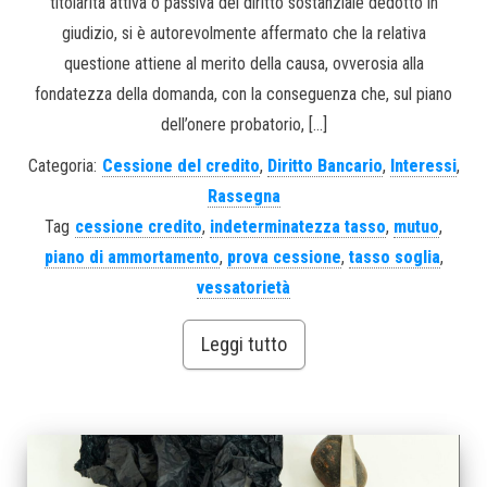
titolarità attiva o passiva del diritto sostanziale dedotto in
giudizio, si è autorevolmente affermato che la relativa
questione attiene al merito della causa, ovverosia alla
fondatezza della domanda, con la conseguenza che, sul piano
dell’onere probatorio, […]
Categoria:
Cessione del credito
,
Diritto Bancario
,
Interessi
,
Rassegna
Tag
cessione credito
,
indeterminatezza tasso
,
mutuo
,
piano di ammortamento
,
prova cessione
,
tasso soglia
,
vessatorietà
Leggi tutto