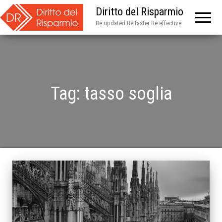
Diritto del Risparmio
Be updated Be faster Be effective
Tag:
tasso soglia