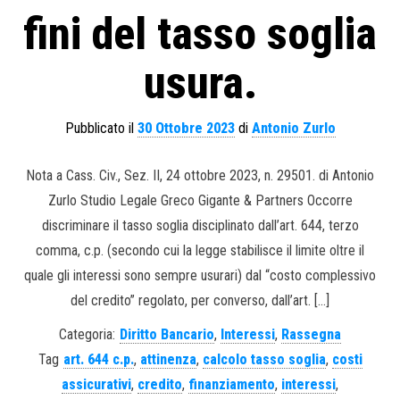
fini del tasso soglia
usura.
Pubblicato il
30 Ottobre 2023
di
Antonio Zurlo
Nota a Cass. Civ., Sez. II, 24 ottobre 2023, n. 29501. di Antonio
Zurlo Studio Legale Greco Gigante & Partners Occorre
discriminare il tasso soglia disciplinato dall’art. 644, terzo
comma, c.p. (secondo cui la legge stabilisce il limite oltre il
quale gli interessi sono sempre usurari) dal “costo complessivo
del credito” regolato, per converso, dall’art. […]
Categoria:
Diritto Bancario
,
Interessi
,
Rassegna
Tag
art. 644 c.p.
,
attinenza
,
calcolo tasso soglia
,
costi
assicurativi
,
credito
,
finanziamento
,
interessi
,