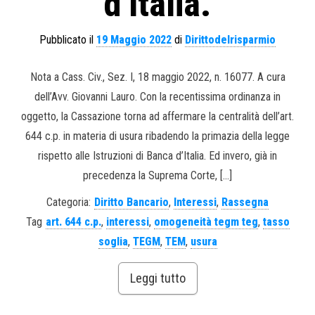
d’Italia.
Pubblicato il
19 Maggio 2022
di
Dirittodelrisparmio
Nota a Cass. Civ., Sez. I, 18 maggio 2022, n. 16077. A cura
dell’Avv. Giovanni Lauro. Con la recentissima ordinanza in
oggetto, la Cassazione torna ad affermare la centralità dell’art.
644 c.p. in materia di usura ribadendo la primazia della legge
rispetto alle Istruzioni di Banca d’Italia. Ed invero, già in
precedenza la Suprema Corte, […]
Categoria:
Diritto Bancario
,
Interessi
,
Rassegna
Tag
art. 644 c.p.
,
interessi
,
omogeneità tegm teg
,
tasso
soglia
,
TEGM
,
TEM
,
usura
Leggi tutto