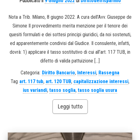
Pubblicato il
9 Giugno 2022
di
Dirittodelrisparmio
Nota a Trib. Milano, 8 giugno 2022. A cura dell’Avv. Giuseppe de
Simone Il provvedimento merita menzione per il tenore dei
quesiti formulati e dei sottesi principi giuridici, da noi sostenuti,
ed apparentemente condivisi dal Giudice. Il consulente, infatti,
dovrà: 1) applicare il tasso sostitutivo di cui all’art. 117 TUB, in
difetto di valida pattuizione […]
Categoria:
Diritto Bancario
,
Interessi
,
Rassegna
Tag
art. 117 tub
,
art. 120 TUB
,
capitalizzazione interessi
,
ius variandi
,
tasso soglia
,
tasso soglia usura
Leggi tutto