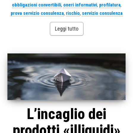
obbligazioni convertibili
,
oneri informativi
,
profilatura
,
prova servizio consulenza
,
rischio
,
servizio consulenza
Leggi tutto
L’incaglio dei
prodotti «illiquidi»