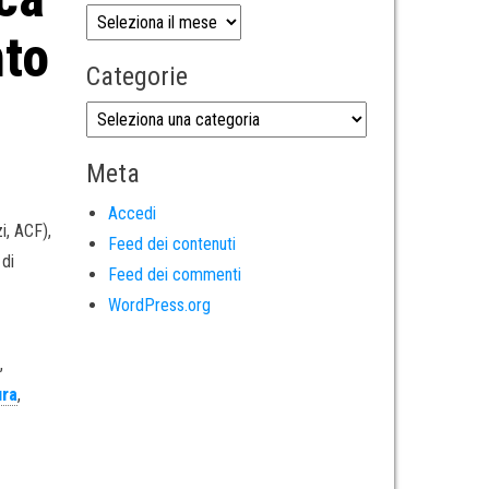
nto
Categorie
Meta
Accedi
i, ACF),
Feed dei contenuti
 di
Feed dei commenti
WordPress.org
d
,
ura
,