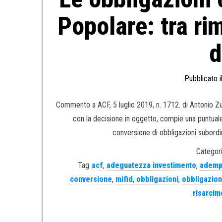
Popolare: tra ri
d
Pubblicato i
Commento a ACF, 5 luglio 2019, n. 1712. di Antonio Z
con la decisione in oggetto, compie una puntuale
conversione di obbligazioni subordin
Categori
Tag
acf
,
adeguatezza investimento
,
adempi
conversione
,
mifid
,
obbligazioni
,
obbligazioni
risarcim