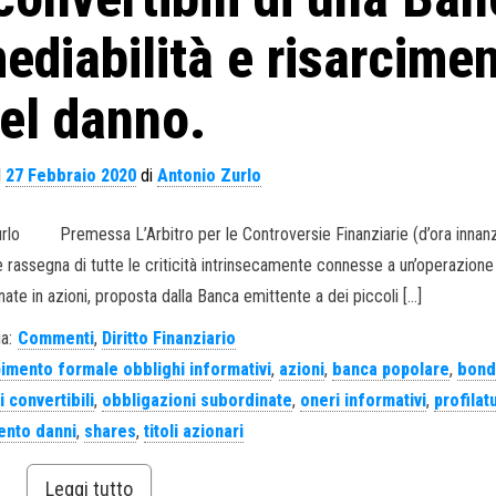
mediabilità e risarcime
el danno.
l
27 Febbraio 2020
di
Antonio Zurlo
urlo Premessa L’Arbitro per le Controversie Finanziarie (d’ora innanz
 rassegna di tutte le criticità intrinsecamente connesse a un’operazione
ate in azioni, proposta dalla Banca emittente a dei piccoli […]
a:
Commenti
,
Diritto Finanziario
mento formale obblighi informativi
,
azioni
,
banca popolare
,
bon
 convertibili
,
obbligazioni subordinate
,
oneri informativi
,
profilat
ento danni
,
shares
,
titoli azionari
Leggi tutto