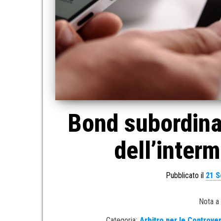
Bond subordinat
dell’interm
Pubblicato il
21 S
Nota a
Categoria:
Arbitro per le Controver