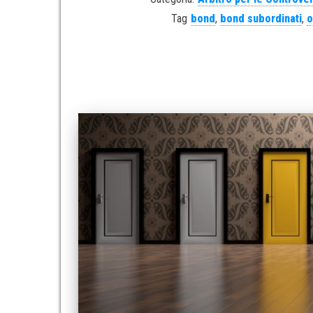
Tag
bond
,
bond subordinati
,
o