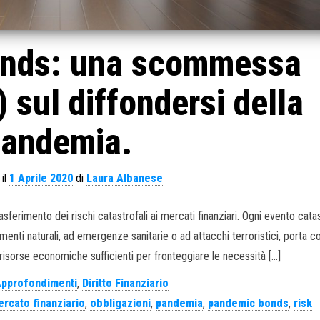
nds: una scommessa
) sul diffondersi della
andemia.
 il
1 Aprile 2020
di
Laura Albanese
imento dei rischi catastrofali ai mercati finanziari. Ogni evento catas
enti naturali, ad emergenze sanitarie o ad attacchi terroristici, porta co
, risorse economiche sufficienti per fronteggiare le necessità […]
pprofondimenti
,
Diritto Finanziario
rcato finanziario
,
obbligazioni
,
pandemia
,
pandemic bonds
,
risk