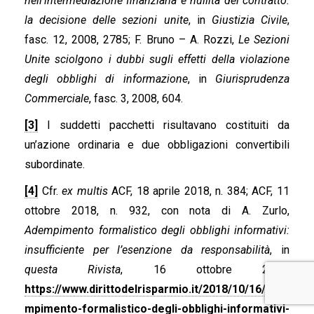
nell’intermediazione finanziaria e nullità del contratto:
la decisione delle sezioni unite
, in
Giustizia Civile
,
fasc. 12, 2008, 2785; F. Bruno – A. Rozzi,
Le Sezioni
Unite sciolgono i dubbi sugli effetti della violazione
degli obblighi di informazione
, in
Giurisprudenza
Commerciale
, fasc. 3, 2008, 604.
[3]
I suddetti pacchetti risultavano costituiti da
un’azione ordinaria e due obbligazioni convertibili
subordinate.
[4]
Cfr.
ex multis
ACF, 18 aprile 2018, n. 384; ACF, 11
ottobre 2018, n. 932, con nota di A. Zurlo,
Adempimento formalistico degli obblighi informativi:
insufficiente per l’esenzione da responsabilità
, in
questa Rivista
, 16 ottobre 2018,
https://www.dirittodelrisparmio.it/2018/10/16/ade
mpimento-formalistico-degli-obblighi-informativi-