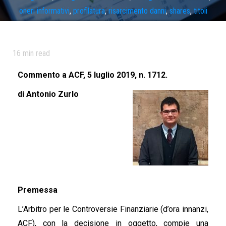
oneri informativi
,
profilatura
,
risarcimento danni
,
shares
,
titoli
azionari
16
min read
Commento a ACF, 5 luglio 2019, n. 1712.
di Antonio Zurlo
Premessa
L’Arbitro per le Controversie Finanziarie (d’ora innanzi,
ACF), con la decisione in oggetto, compie una