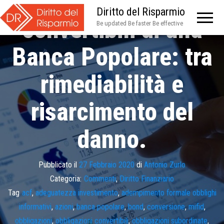
Le obbligazioni
Diritto del Risparmio
convertibili di una
Be updated Be faster Be effective
Banca Popolare: tra
rimediabilità e
risarcimento del
danno.
Pubblicato il
27 Febbraio 2020
di
Antonio Zurlo
Categoria:
Commenti
,
Diritto Finanziario
Tag
acf
,
adeguatezza investimento
,
adempimento formale obblighi
informativi
,
azioni
,
banca popolare
,
bond
,
conversione
,
mifid
,
obbligazioni
,
obbligazioni convertibili
,
obbligazioni subordinate
,