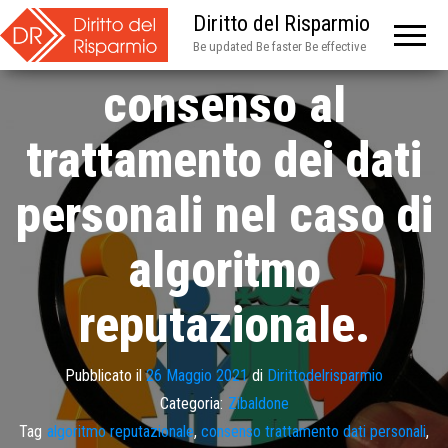
Diritto del Risparmio
Validità del
Be updated Be faster Be effective
consenso al
trattamento dei dati
personali nel caso di
algoritmo
reputazionale.
Pubblicato il
26 Maggio 2021
di
Dirittodelrisparmio
Categoria:
Zibaldone
Tag
algoritmo reputazionale
,
consenso trattamento dati personali
,