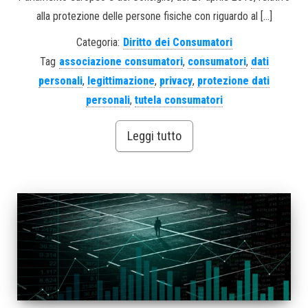
alla protezione delle persone fisiche con riguardo al […]
Categoria:
Diritto dei Consumatori
Tag
associazione consumatori
,
consumatori
,
dati
personali
,
legittimazione
,
privacy
,
protezione dati
personali
,
tutela consumatori
Leggi tutto