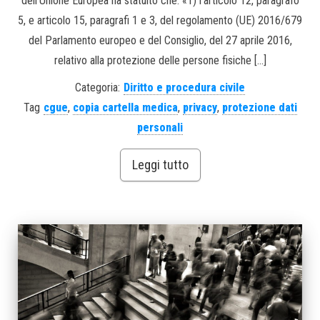
dell’Unione Europea ha statuito che: «1) l’articolo 12, paragrafo
5, e articolo 15, paragrafi 1 e 3, del regolamento (UE) 2016/679
del Parlamento europeo e del Consiglio, del 27 aprile 2016,
relativo alla protezione delle persone fisiche […]
Categoria:
Diritto e procedura civile
Tag
cgue
,
copia cartella medica
,
privacy
,
protezione dati
personali
Leggi tutto