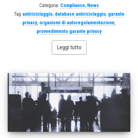
Categoria:
Compliance
,
News
Tag
antiriciclaggio
,
database antiriciclaggio
,
garante
privacy
,
organismi di autoregolamentazione
,
provvedimento garante privacy
Leggi tutto