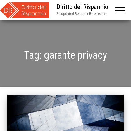
Diritto del Risparmio
Be updated Be faster Be effective
Tag:
garante privacy