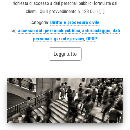
richiesta di accesso a dati personali pubblici formulata dai
clienti. Qui il provvedimento n. 128 Qui il […]
Categoria:
Diritto e procedura civile
Tag
accesso dati personali pubblici
,
antiriciclaggio
,
dati
personali
,
garante privacy
,
GPDP
Leggi tutto