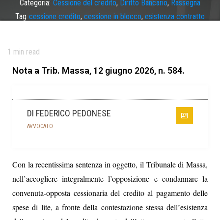
Categoria:
Cessione del credito
,
Diritto Bancario
,
Rassegna
Tag
cessione credito
,
cessione in blocco
,
esistenza contratto
cessione
,
onere della prova
1
min read
Nota a Trib. Massa, 12 giugno 2026, n. 584.
DI FEDERICO PEDONESE
AVVOCATO
Con la recentissima sentenza in oggetto, il Tribunale di Massa,
nell’accogliere integralmente l’opposizione e condannare la
convenuta-opposta cessionaria del credito al pagamento delle
spese di lite, a fronte della contestazione stessa dell’esistenza