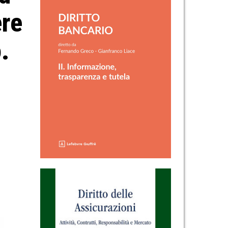
ere
.