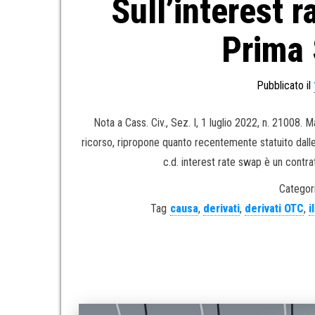
Sull’interest r
Prima 
Pubblicato il
Nota a Cass. Civ., Sez. I, 1 luglio 2022, n. 21008.
ricorso, ripropone quanto recentemente statuito dalle 
c.d. interest rate swap è un contrat
Categori
Tag
causa
,
derivati
,
derivati OTC
,
i