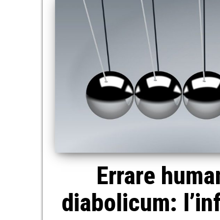
Errare huma
diabolicum: l’in