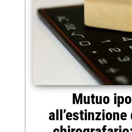
Mutuo ipot
all’estinzione
chirografario