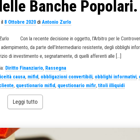
i delle Banche Popolari.
 il
8 Ottobre 2020
di
Antonio Zurlo
 Zurlo Con la recente decisione in oggetto, l’Arbitro per le Controver
 adempimento, da parte dell’Intermediario resistente, degli obblighi infor
zio di investimento e, segnatamente, di quelli afferenti alle […]
a:
Diritto Finanziario
,
Rassegna
liceità causa
,
mifid
,
obbligazioni convertibili
,
obblighi informativi
,
cliente
,
questionario mifid
,
questionario mifir
,
titoli illiquidi
Leggi tutto