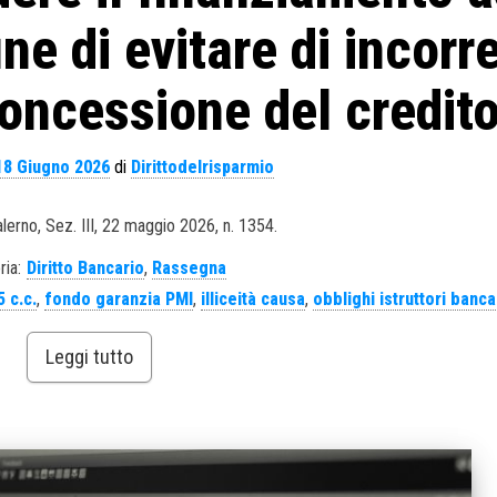
ne di evitare di incorr
oncessione del credito
18 Giugno 2026
di
Dirittodelrisparmio
alerno, Sez. III, 22 maggio 2026, n. 1354.
ria:
Diritto Bancario
,
Rassegna
5 c.c.
,
fondo garanzia PMI
,
illiceità causa
,
obblighi istruttori banca
Leggi tutto