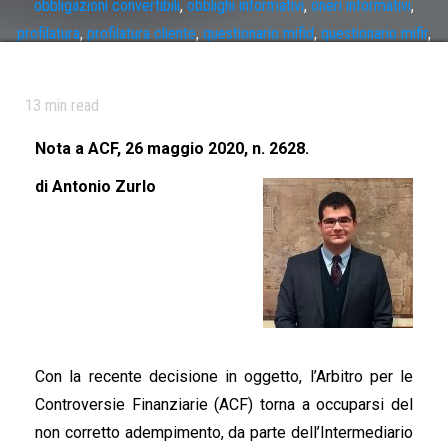
obbligazioni convertibili
,
obblighi informativi
,
oneri informativi
,
profilatura
,
profilatura cliente
,
questionario mifid
,
questionario mifir
,
titoli illiquidi
13
min read
Nota a ACF, 26 maggio 2020, n. 2628.
di Antonio Zurlo
Con la recente decisione in oggetto, l’Arbitro per le
Controversie Finanziarie (ACF) torna a occuparsi del
non corretto adempimento, da parte dell’Intermediario