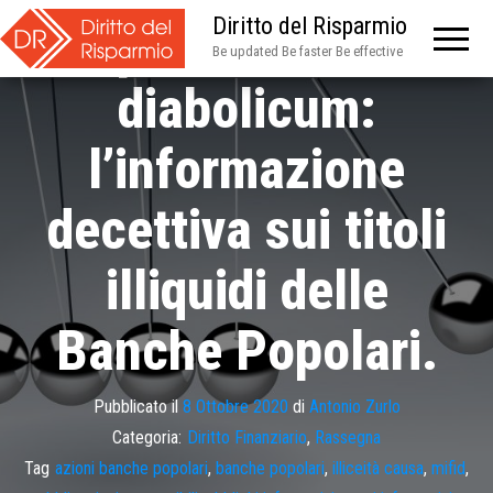
Diritto del Risparmio
perseverare
Be updated Be faster Be effective
diabolicum:
l’informazione
decettiva sui titoli
illiquidi delle
Banche Popolari.
Pubblicato il
8 Ottobre 2020
di
Antonio Zurlo
Categoria:
Diritto Finanziario
,
Rassegna
Tag
azioni banche popolari
,
banche popolari
,
illiceità causa
,
mifid
,