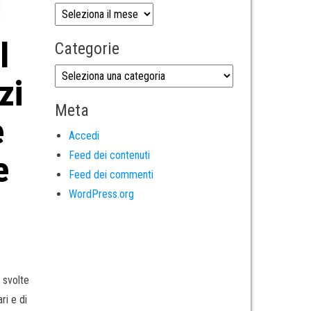
l
Categorie
zi
Meta
e
Accedi
Feed dei contenuti
e
Feed dei commenti
WordPress.org
e svolte
ari e di