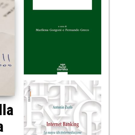
lla
a