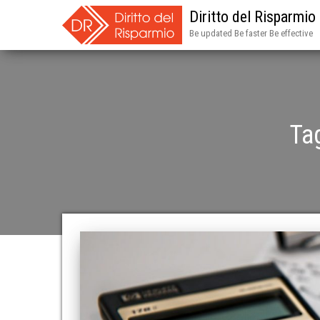
Diritto del Risparmio
Be updated Be faster Be effective
Ta