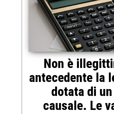
Non è illegit
antecedente la l
dotata di u
causale. Le va