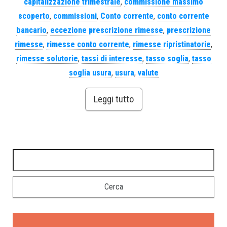
capitalizzazione trimestrale
,
commissione massimo
scoperto
,
commissioni
,
Conto corrente
,
conto corrente
bancario
,
eccezione prescrizione rimesse
,
prescrizione
rimesse
,
rimesse conto corrente
,
rimesse ripristinatorie
,
rimesse solutorie
,
tassi di interesse
,
tasso soglia
,
tasso
soglia usura
,
usura
,
valute
Leggi tutto